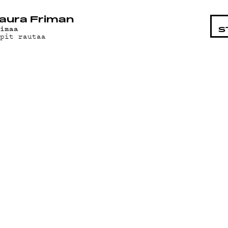
STA
aura Friman
aimaa
S
ipit rautaa