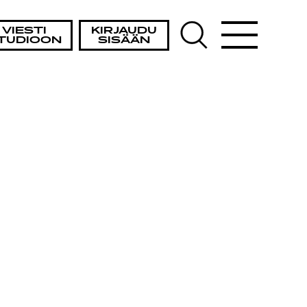
VIESTI
KIRJAUDU
TUDIOON
SISÄÄN