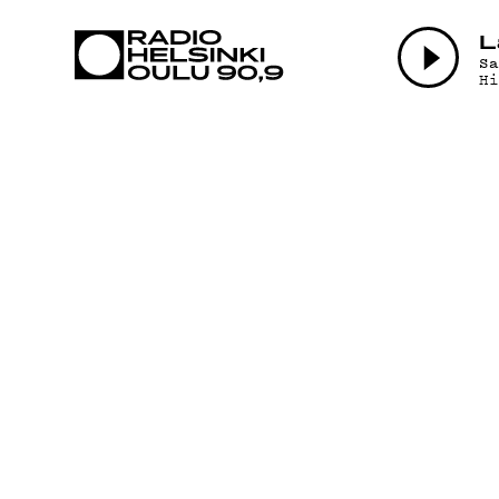
AJANKOHTAI
L
S
H
OHJELMAT
TEKIJÄT
ON-DEMAND
PODCAST
MAINOSTA