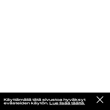
KIRJAUDU SISÄÄN
Laura Friman
VIESTI
Dj Kridlokk
Käyttämällä tätä sivustoa hyväksyt
STUDIOON
Hai
evästeiden käytön.
Lue lisää täältä.