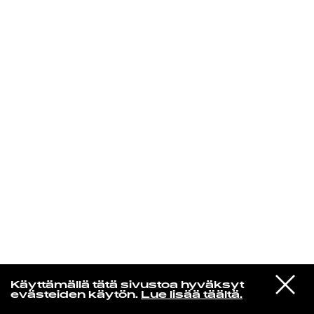
KIRJAUDU SISÄÄN
VIESTI
Jotain lainattua
Käyttämällä tätä sivustoa hyväksyt
STUDIOON
evästeiden käytön.
Lue lisää täältä.