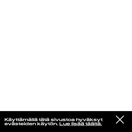
KIRJAUDU SISÄÄN
VIESTI
Jotain lainattua
Käyttämällä tätä sivustoa hyväksyt
STUDIOON
evästeiden käytön.
Lue lisää täältä.