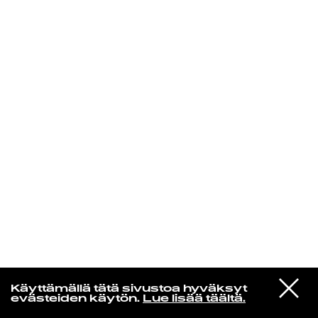
KIRJAUDU SISÄÄN
Edu Kehäkettunen
VIESTI
Mariya Takeuchi
Käyttämällä tätä sivustoa hyväksyt
STUDIOON
シェットランドに頬をうずめて
evästeiden käytön.
Lue lisää täältä.