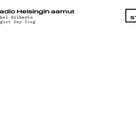
STA
adio Helsingin aamut
ebel Gilberto
S
ugust Day Song