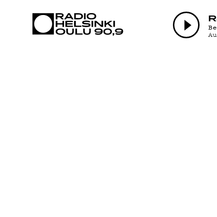
AJANKOHTAI
R
B
A
OHJELMAT
TEKIJÄT
ON-DEMAND
PODCAST
MAINOSTA