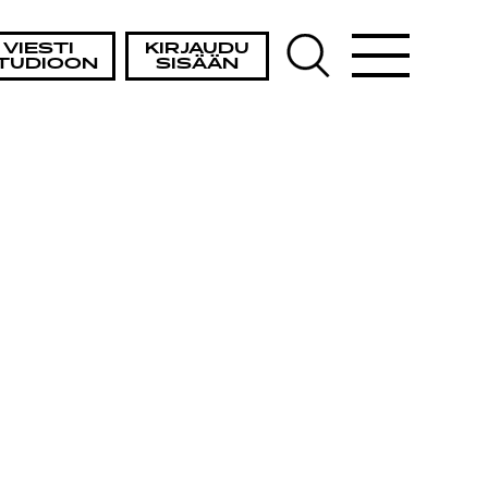
VIESTI
KIRJAUDU
TUDIOON
SISÄÄN