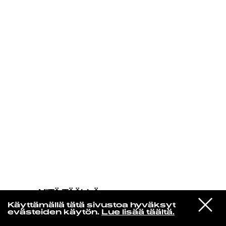
KIRJAUDU SISÄÄN
MITÄ TÄÄLLÄ
TAPAHTUU
VIESTI
Iceage
Käyttämällä tätä sivustoa hyväksyt
STUDIOON
No Fear
evästeiden käytön.
Lue lisää täältä.