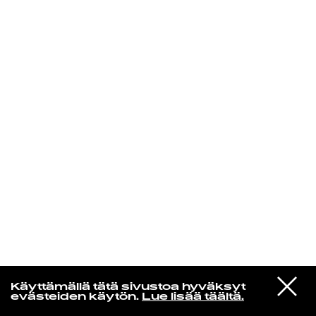
KIRJAUDU SISÄÄN
Radio Helsingin aamut
VIESTI
The Rah Band
Käyttämällä tätä sivustoa hyväksyt
STUDIOON
Perfumed Garden
evästeiden käytön.
Lue lisää täältä.