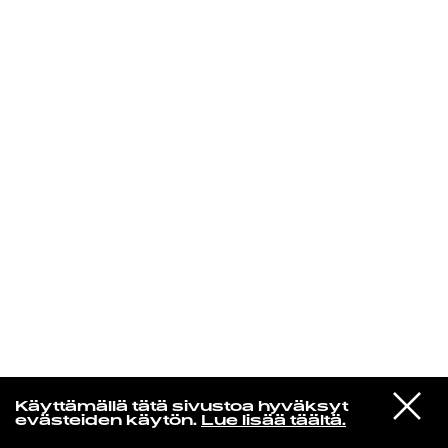
KIRJAUDU SISÄÄN
Espresso martini
VIESTI
Lauryn Hill
Käyttämällä tätä sivustoa hyväksyt
STUDIOON
Forgive Them Father
evästeiden käytön.
Lue lisää täältä.