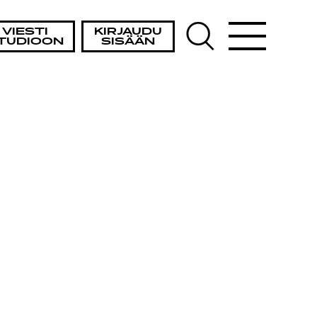
VIESTI
KIRJAUDU
TUDIOON
SISÄÄN