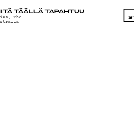
STA
ITÄ TÄÄLLÄ TAPAHTUU
hins, The
S
ustralia