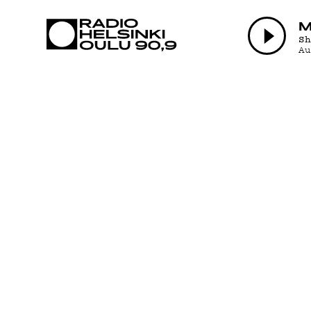
AJANKOHTAI
M
S
A
OHJELMAT
TEKIJÄT
ON-DEMAND
PODCAST
MAINOSTA