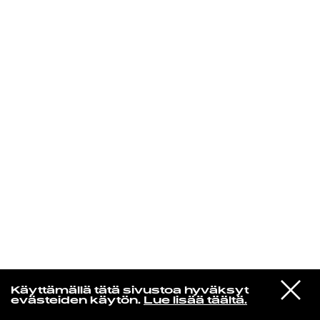
KIRJAUDU SISÄÄN
VIESTI
Rakkaudesta
Käyttämällä tätä sivustoa hyväksyt
STUDIOON
evästeiden käytön.
Lue lisää täältä.