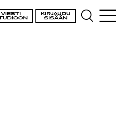
VIESTI
KIRJAUDU
TUDIOON
SISÄÄN