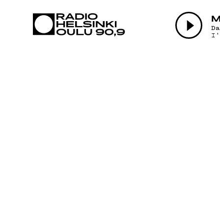
AJANKOHTAI
M
D
I
OHJELMAT
TEKIJÄT
ON-DEMAND
PODCAST
MAINOSTA