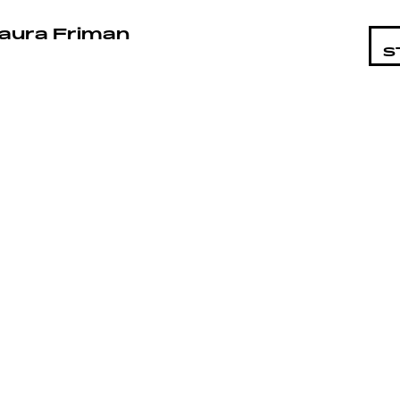
STA
aura Friman
S