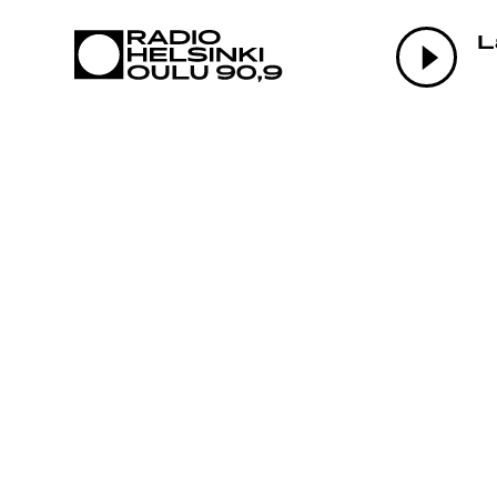
AJANKOHTAI
L
OHJELMAT
TEKIJÄT
ON-DEMAND
PODCAST
MAINOSTA