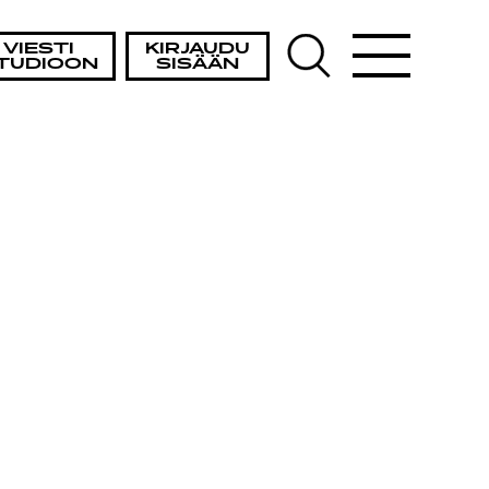
VIESTI
KIRJAUDU
TUDIOON
SISÄÄN