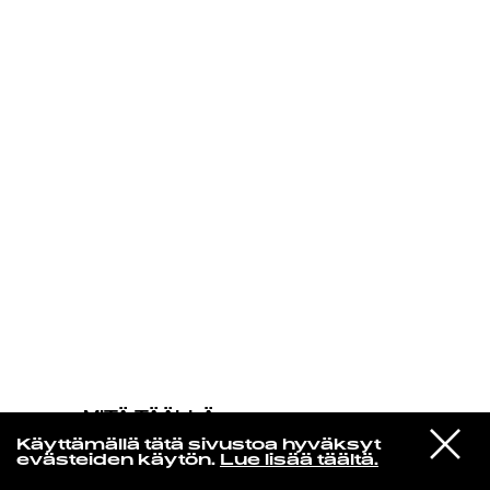
KIRJAUDU SISÄÄN
MITÄ TÄÄLLÄ
TAPAHTUU
VIESTI
Andrew Wasylyk
Käyttämällä tätä sivustoa hyväksyt
STUDIOON
Last Sunbeams of Childhood
evästeiden käytön.
Lue lisää täältä.