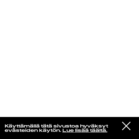
KIRJAUDU SISÄÄN
Jazz kiinnostaa
VIESTI
Florence Adooni
Käyttämällä tätä sivustoa hyväksyt
STUDIOON
Mam Pe'ela Su'ure
evästeiden käytön.
Lue lisää täältä.