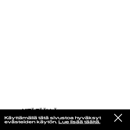
KIRJAUDU SISÄÄN
MITÄ TÄÄLLÄ
TAPAHTUU
VIESTI
The Replacements
Käyttämällä tätä sivustoa hyväksyt
STUDIOON
Swingin Party
evästeiden käytön.
Lue lisää täältä.