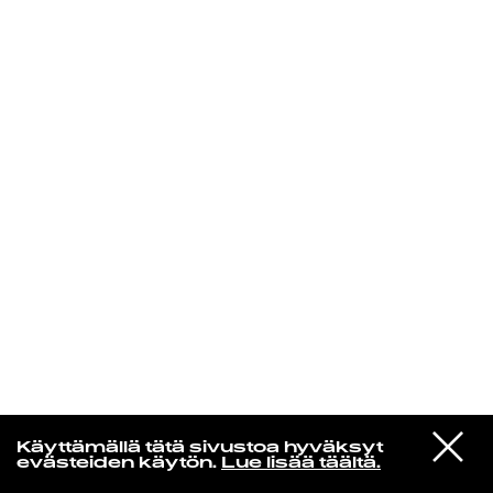
KIRJAUDU SISÄÄN
Radio Helsingin aamut
VIESTI
The Smiths
Käyttämällä tätä sivustoa hyväksyt
STUDIOON
Bigmouth Strikes Again
evästeiden käytön.
Lue lisää täältä.