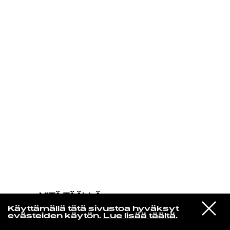
KIRJAUDU SISÄÄN
MITÄ TÄÄLLÄ
TAPAHTUU
VIESTI
Fabiano do Nascimento & Sam Gendel
Käyttämällä tätä sivustoa hyväksyt
STUDIOON
Foi Boto
evästeiden käytön.
Lue lisää täältä.