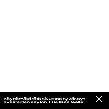
KIRJAUDU SISÄÄN
Yö­mu­siik­kia
VIESTI
Blur
Käyttämällä tätä sivustoa hyväksyt
STUDIOON
Barbaric
evästeiden käytön.
Lue lisää täältä.