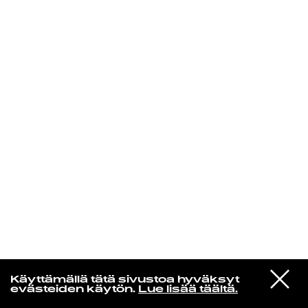
KIRJAUDU SISÄÄN
Edu Kehäkettunen
VIESTI
Glen Hansard
Käyttämällä tätä sivustoa hyväksyt
STUDIOON
Leave a Light
evästeiden käytön.
Lue lisää täältä.