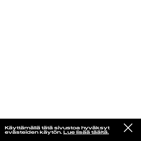
KIRJAUDU SISÄÄN
VIESTI
Norpan maailma
Käyttämällä tätä sivustoa hyväksyt
STUDIOON
evästeiden käytön.
Lue lisää täältä.