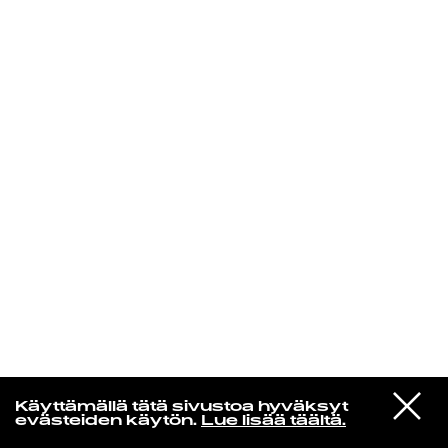
KIRJAUDU SISÄÄN
Radio Helsingin aamut
VIESTI
Kahimi Karie
Käyttämällä tätä sivustoa hyväksyt
STUDIOON
About The Girls
evästeiden käytön.
Lue lisää täältä.