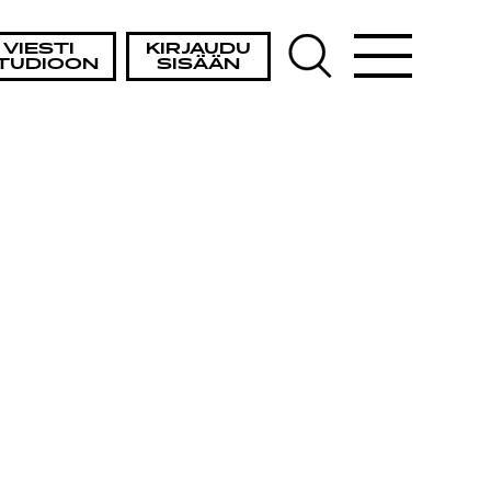
VIESTI
KIRJAUDU
TUDIOON
SISÄÄN