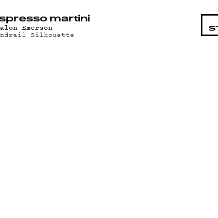
STA
spresso martini
valon Emerson
S
andrail Silhouette