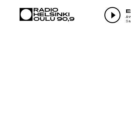
AJANKOHTAI
E
A
S
OHJELMAT
TEKIJÄT
ON-DEMAND
PODCAST
MAINOSTA