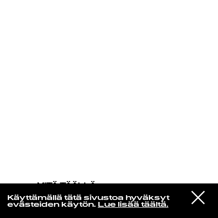
KIRJAUDU SISÄÄN
MITÄ TÄÄLLÄ
TAPAHTUU
VIESTI
Alicia Keys
Käyttämällä tätä sivustoa hyväksyt
STUDIOON
The Life
evästeiden käytön.
Lue lisää täältä.