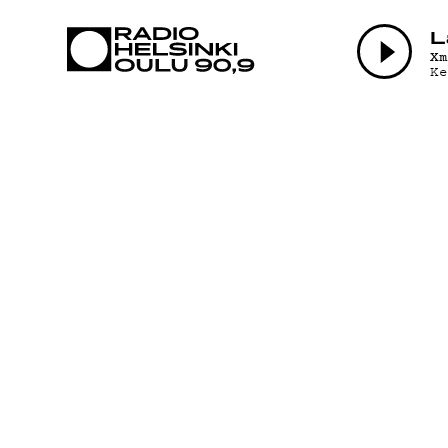
AJANKOHTAI
L
X
Ke
OHJELMAT
TEKIJÄT
ON-DEMAND
PODCAST
MAINOSTA