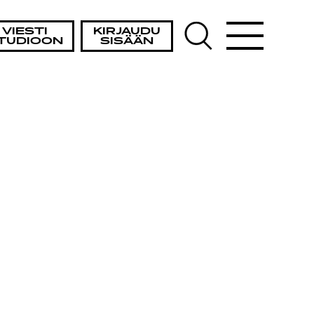
VIESTI
KIRJAUDU
TUDIOON
SISÄÄN