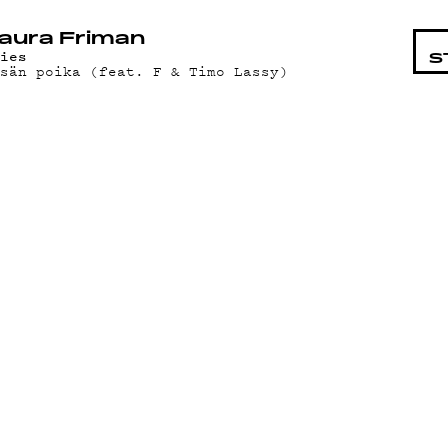
STA
aura Friman
mies
S
sän poika (feat. F & Timo Lassy)