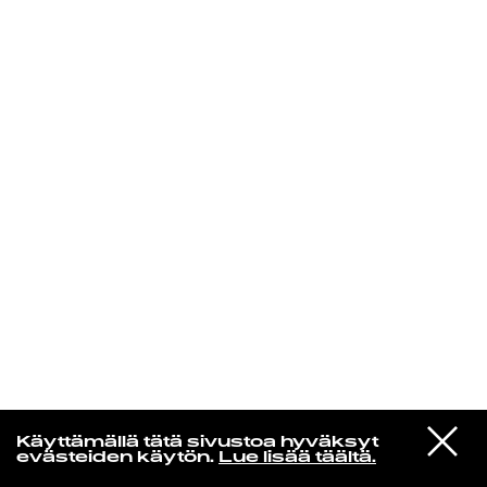
KIRJAUDU SISÄÄN
VIESTI
Rakkaudesta
Käyttämällä tätä sivustoa hyväksyt
STUDIOON
evästeiden käytön.
Lue lisää täältä.