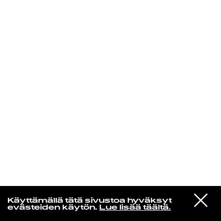
KIRJAUDU SISÄÄN
Yö­mu­siik­kia
VIESTI
Ne Galaktiset
Käyttämällä tätä sivustoa hyväksyt
STUDIOON
Keppana
evästeiden käytön.
Lue lisää täältä.