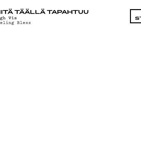
STA
ITÄ TÄÄLLÄ TAPAHTUU
igh Vis
S
eeling Bless