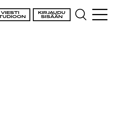
VIESTI
KIRJAUDU
TUDIOON
SISÄÄN