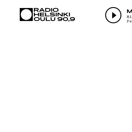
AJANKOHTAI
M
H
F
OHJELMAT
TEKIJÄT
ON-DEMAND
PODCAST
MAINOSTA