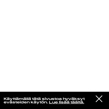
KIRJAUDU SISÄÄN
VIESTI
Norpan maailma
Käyttämällä tätä sivustoa hyväksyt
STUDIOON
evästeiden käytön.
Lue lisää täältä.