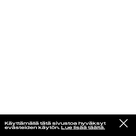
KIRJAUDU SISÄÄN
VIESTI
Radio Helsingin aamut
Käyttämällä tätä sivustoa hyväksyt
STUDIOON
evästeiden käytön.
Lue lisää täältä.