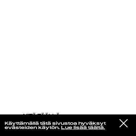
KIRJAUDU SISÄÄN
MITÄ TÄÄLLÄ
TAPAHTUU
VIESTI
The Smile
Käyttämällä tätä sivustoa hyväksyt
STUDIOON
Wall Of Eyes
evästeiden käytön.
Lue lisää täältä.