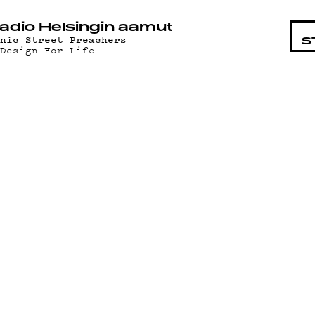
STA
adio Helsingin aamut
anic Street Preachers
S
 Design For Life