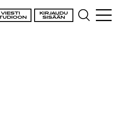
VIESTI
KIRJAUDU
TUDIOON
SISÄÄN