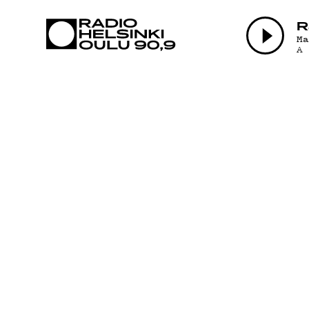
AJANKOHTAI
R
M
A
OHJELMAT
TEKIJÄT
ON-DEMAND
PODCAST
MAINOSTA