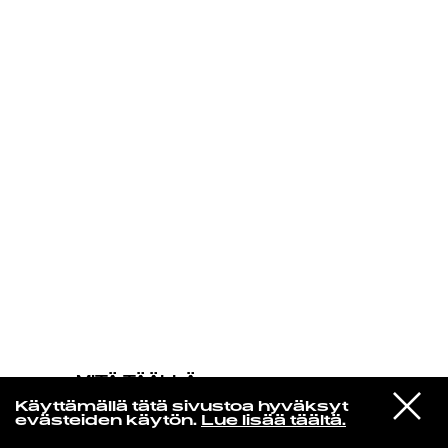
KIRJAUDU SISÄÄN
MITÄ TÄÄLLÄ
TAPAHTUU
VIESTI
Fievel Is Glauque
Käyttämällä tätä sivustoa hyväksyt
STUDIOON
Rong Weicknes
evästeiden käytön.
Lue lisää täältä.