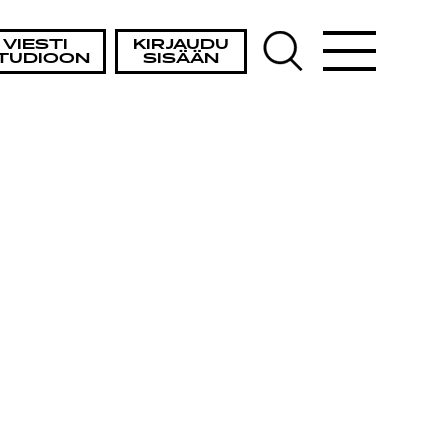
VIESTI
KIRJAUDU
TUDIOON
SISÄÄN