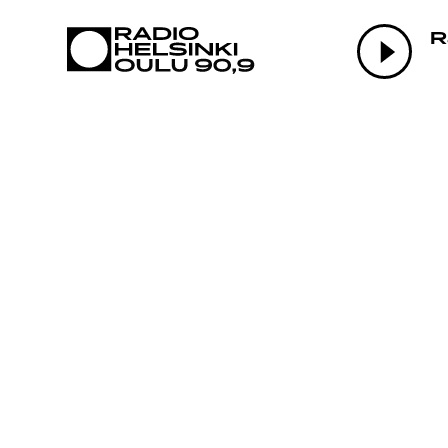
AJANKOHTAI
R
OHJELMAT
TEKIJÄT
ON-DEMAND
PODCAST
MAINOSTA