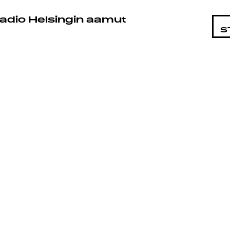
STA
adio Helsingin aamut
S