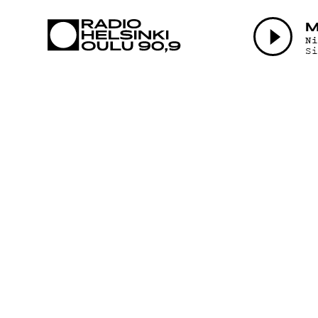
AJANKOHTAI
M
N
S
OHJELMAT
TEKIJÄT
ON-DEMAND
PODCAST
MAINOSTA