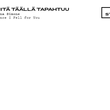
STA
ITÄ TÄÄLLÄ TAPAHTUU
ina Simone
S
ince I Fell for You