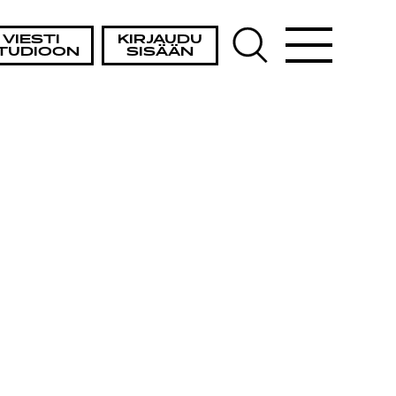
VIESTI
KIRJAUDU
TUDIOON
SISÄÄN