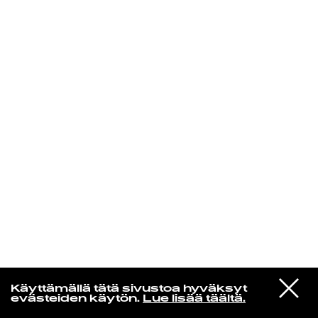
KIRJAUDU SISÄÄN
VIESTI
Norpan maailma
Käyttämällä tätä sivustoa hyväksyt
STUDIOON
evästeiden käytön.
Lue lisää täältä.