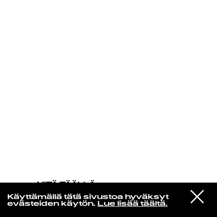
KIRJAUDU SISÄÄN
MITÄ TÄÄLLÄ
TAPAHTUU
VIESTI
The Smile
Käyttämällä tätä sivustoa hyväksyt
STUDIOON
Wall Of Eyes
evästeiden käytön.
Lue lisää täältä.