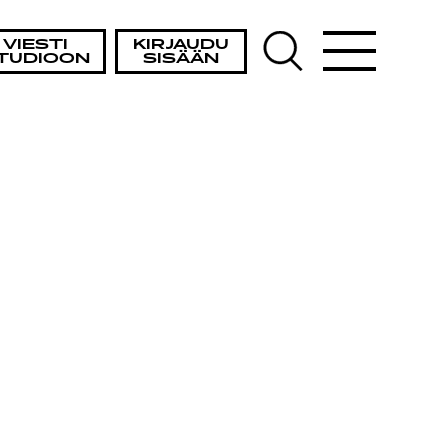
VIESTI
KIRJAUDU
TUDIOON
SISÄÄN