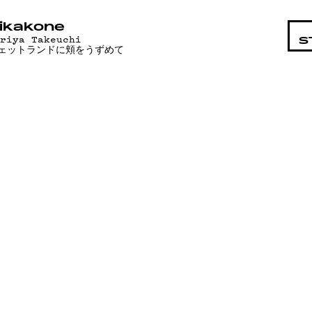
STA
ikakone
ariya Takeuchi
S
ェットランドに頬をうずめて