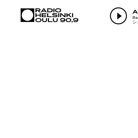
AJANKOHTAI
A
M
シ
OHJELMAT
TEKIJÄT
ON-DEMAND
PODCAST
MAINOSTA