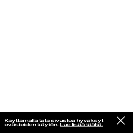
KIRJAUDU SISÄÄN
VIESTI
Rakkaudesta
Käyttämällä tätä sivustoa hyväksyt
STUDIOON
evästeiden käytön.
Lue lisää täältä.