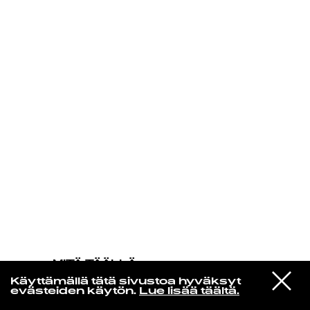
KIRJAUDU SISÄÄN
MITÄ TÄÄLLÄ
TAPAHTUU
VIESTI
Florence Adooni
Käyttämällä tätä sivustoa hyväksyt
STUDIOON
Mam Pe'ela Su'ure
evästeiden käytön.
Lue lisää täältä.