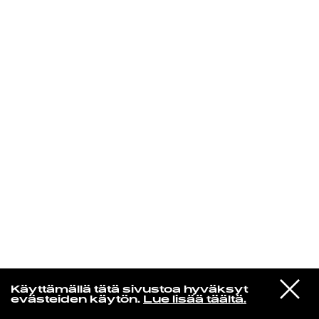
KIRJAUDU SISÄÄN
Yö­mu­siik­kia
VIESTI
Curtis Harding
Käyttämällä tätä sivustoa hyväksyt
STUDIOON
Next Time
evästeiden käytön.
Lue lisää täältä.