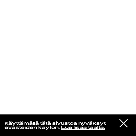
KIRJAUDU SISÄÄN
VIESTI
Rakkaudesta
Käyttämällä tätä sivustoa hyväksyt
STUDIOON
evästeiden käytön.
Lue lisää täältä.