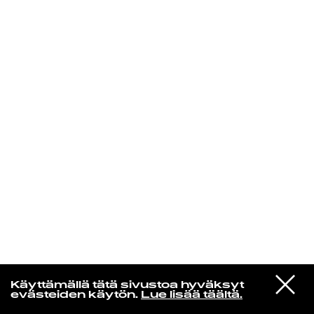
KIRJAUDU SISÄÄN
Yö­mu­siik­kia
VIESTI
Magyar
Käyttämällä tätä sivustoa hyväksyt
STUDIOON
Kuin Lintuja Sataisi Puihin
evästeiden käytön.
Lue lisää täältä.