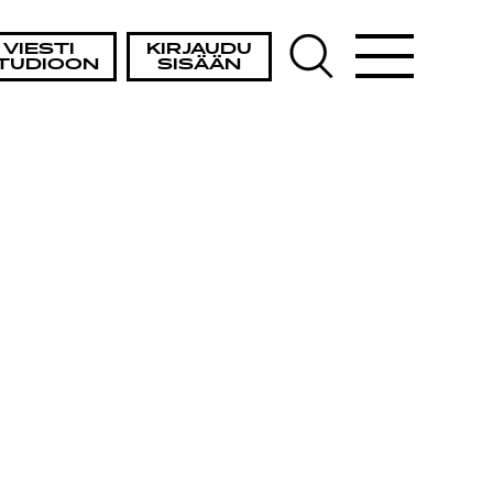
VIESTI
KIRJAUDU
TUDIOON
SISÄÄN