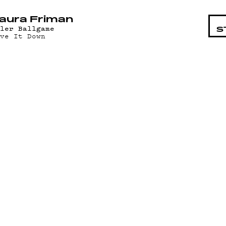
STA
aura Friman
yler Ballgame
S
ive It Down