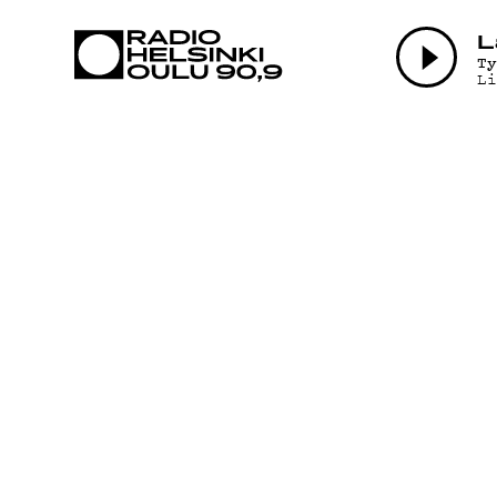
AJANKOHTAI
L
T
L
OHJELMAT
TEKIJÄT
ON-DEMAND
PODCAST
MAINOSTA