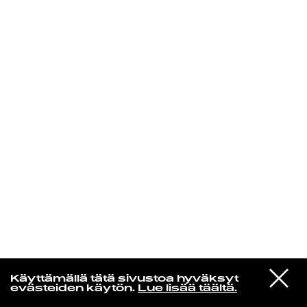
KIRJAUDU SISÄÄN
Laura Friman
VIESTI
Kurt Vile
Käyttämällä tätä sivustoa hyväksyt
STUDIOON
Chance to Bleed
evästeiden käytön.
Lue lisää täältä.