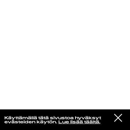
KIRJAUDU SISÄÄN
VIESTI
Norpan maailma
Käyttämällä tätä sivustoa hyväksyt
STUDIOON
evästeiden käytön.
Lue lisää täältä.