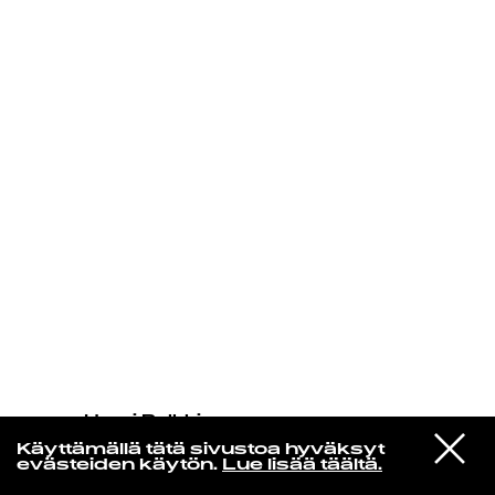
KIRJAUDU SISÄÄN
Henri Pulkkinen
John Cale
VIESTI
02 - I Know You're Happy (feat Tei
Käyttämällä tätä sivustoa hyväksyt
STUDIOON
Shi) (Chill Mix)
evästeiden käytön.
Lue lisää täältä.