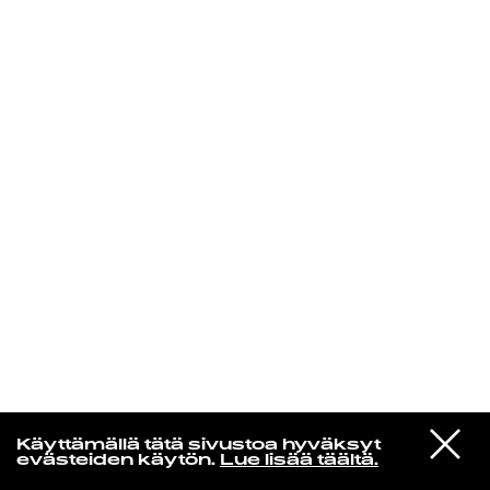
KIRJAUDU SISÄÄN
Aikakone
VIESTI
Mariya Takeuchi
Käyttämällä tätä sivustoa hyväksyt
STUDIOON
シェットランドに頬をうずめて
evästeiden käytön.
Lue lisää täältä.