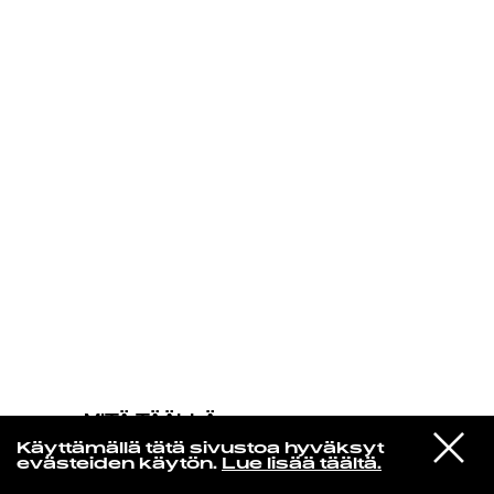
KIRJAUDU SISÄÄN
MITÄ TÄÄLLÄ
TAPAHTUU
VIESTI
Magdalena Bay
Käyttämällä tätä sivustoa hyväksyt
STUDIOON
Love Is Everywhere
evästeiden käytön.
Lue lisää täältä.