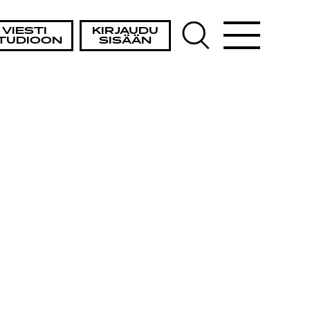
VIESTI
KIRJAUDU
TUDIOON
SISÄÄN