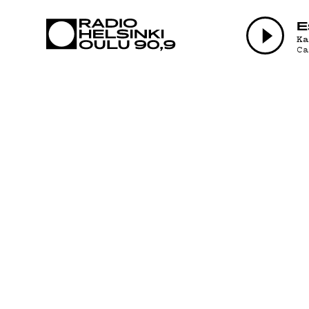
AJANKOHTAI
E
K
C
OHJELMAT
TEKIJÄT
ON-DEMAND
PODCAST
MAINOSTA