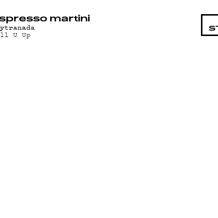
STA
spresso martini
aytranada
S
all U Up